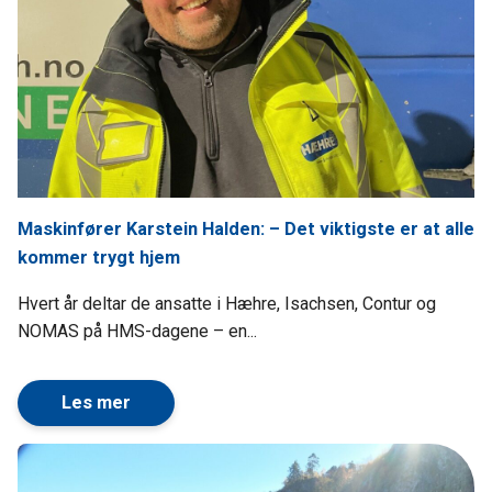
Maskinfører Karstein Halden: – Det viktigste er at alle
kommer trygt hjem
Hvert år deltar de ansatte i Hæhre, Isachsen, Contur og
NOMAS på HMS-dagene – en...
Les mer