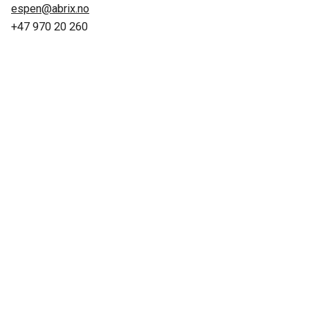
espen@abrix.no
+47 970 20 260