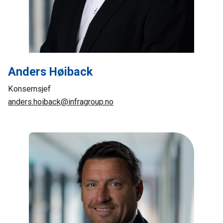
Anders Høiback
Konsernsjef
anders.hoiback@infragroup.no