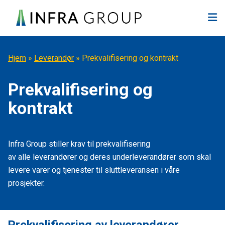
Hopp til innhold
Hjem
»
Leverandør
»
Prekvalifisering og kontrakt
Prekvalifisering og
kontrakt
Infra
Group
stiller krav
til
prekvalifisering
av
alle
leverandører
og deres underleverandører
som skal
levere
varer og tjenester til
sluttleveransen i
våre
pros
jekter.